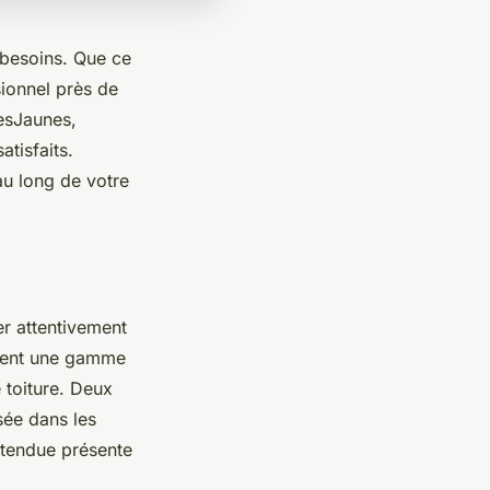
 besoins. Que ce
sionnel près de
esJaunes,
atisfaits.
u long de votre
ner attentivement
frent une gamme
 toiture. Deux
sée dans les
étendue présente