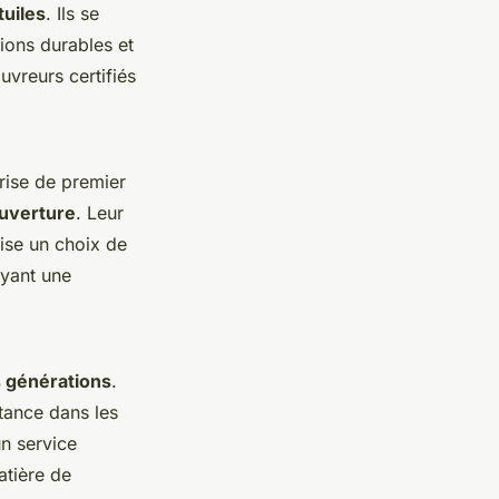
tuiles
. Ils se
tions durables et
uvreurs certifiés
rise de premier
ouverture
. Leur
rise un choix de
ayant une
s générations
.
tance dans les
un service
atière de