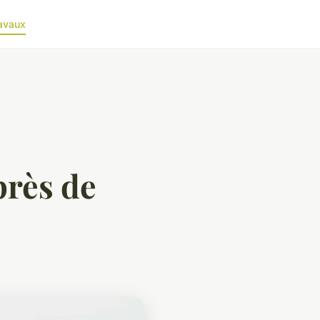
avaux
près de