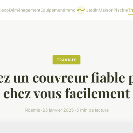
Déco
Déménagement
Équipement
Immo
Jardin
Maison
Piscine
Tr
TRAVAUX
z un couvreur fiable 
chez vous facilement
Noémie
•
23 janvier 2025
•
5 min de lecture