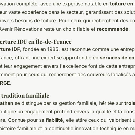
ovation complète, avec une expertise notable en
toiture en 
leur vaste expérience dans le secteur, garantissant des solu
ivers besoins de toiture. Pour ceux qui recherchent des co
Avenir Rénovations reste un choix fiable et
recommandé
.
rture IDF en Île-de-France
ture IDF
, fondée en 1985, est reconnue comme une entrep
France, offrant une expertise approfondie en
services de c
et leur engagement envers l'excellence font de cette entrep
amment pour ceux qui recherchent des couvreurs localisés 
RGE
.
 tradition familiale
athan
se distingue par sa gestion familiale, héritée sur
troi
souligne un engagement profond envers la qualité et la cons
ture. Connue pour sa
fiabilité
, elle attire ceux qui valorisent 
histoire familiale et la continuelle innovation technique en m