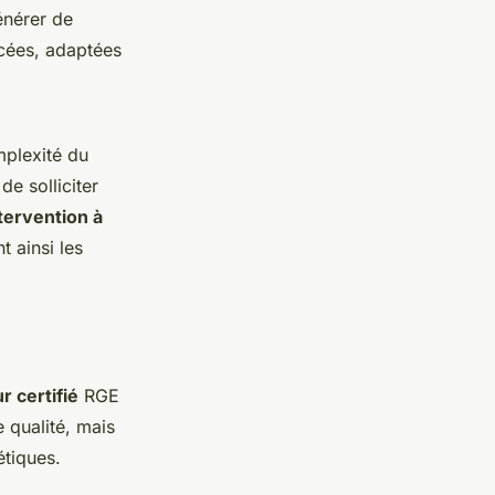
énérer de
ncées, adaptées
mplexité du
de solliciter
tervention à
t ainsi les
r certifié
RGE
 qualité, mais
étiques.