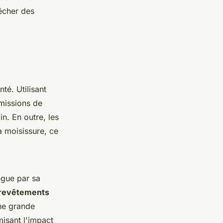
êcher des
té. Utilisant
émissions de
in. En outre, les
a moisissure, ce
ngue par sa
 revêtements
une grande
misant l'impact