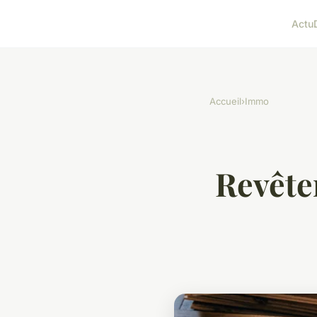
Actu
Accueil
›
Immo
Revête