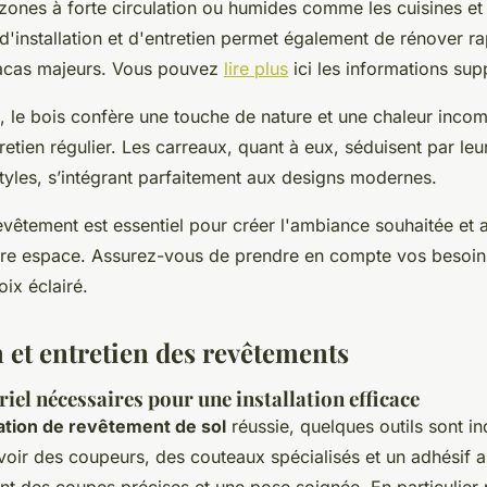
 zones à forte circulation ou humides comme les cuisines et 
é d'installation et d'entretien permet également de rénover 
tracas majeurs. Vous pouvez
lire plus
ici les informations sup
 le bois confère une touche de nature et une chaleur inco
retien régulier. Les carreaux, quant à eux, séduisent par leur
styles, s’intégrant parfaitement aux designs modernes.
evêtement est essentiel pour créer l'ambiance souhaitée et a
tre espace. Assurez-vous de prendre en compte vos besoin
oix éclairé.
n et entretien des revêtements
riel nécessaires pour une installation efficace
lation de revêtement de sol
réussie, quelques outils sont in
avoir des coupeurs, des couteaux spécialisés et un adhésif 
ent des coupes précises et une pose soignée. En particulier 