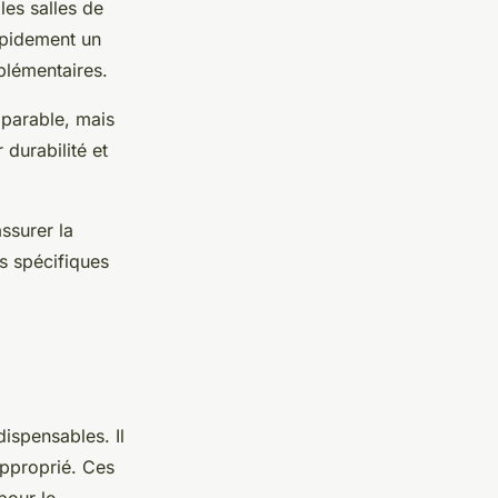
les salles de
rapidement un
plémentaires.
mparable, mais
 durabilité et
ssurer la
s spécifiques
dispensables. Il
approprié. Ces
pour le