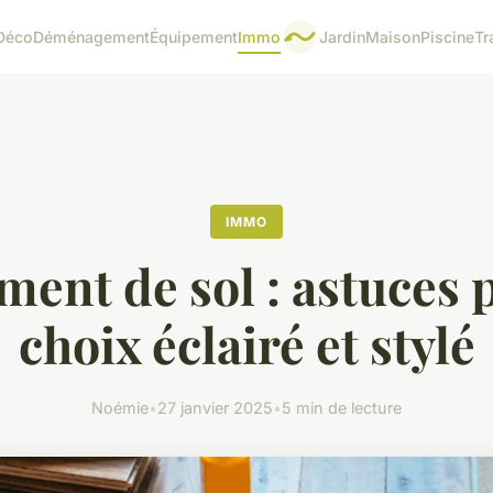
Déco
Déménagement
Équipement
Immo
Jardin
Maison
Piscine
Tr
IMMO
ment de sol : astuces 
choix éclairé et stylé
Noémie
•
27 janvier 2025
•
5 min de lecture