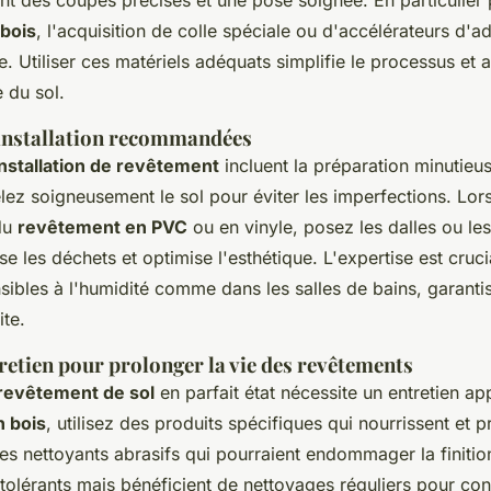
bois
, l'acquisition de colle spéciale ou d'accélérateurs d'
che. Utiliser ces matériels adéquats simplifie le processus et 
 du sol.
installation recommandées
installation de revêtement
incluent la préparation minutieus
elez soigneusement le sol pour éviter les imperfections. Lo
 du
revêtement en PVC
ou en vinyle, posez les dalles ou le
se les déchets et optimise l'esthétique. L'expertise est cruci
sibles à l'humidité comme dans les salles de bains, garanti
ite.
retien pour prolonger la vie des revêtements
revêtement de sol
en parfait état nécessite un entretien ap
 bois
, utilisez des produits spécifiques qui nourrissent et p
les nettoyants abrasifs qui pourraient endommager la finitio
 tolérants mais bénéficient de nettoyages réguliers pour con