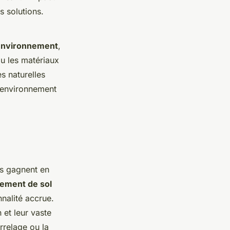
s solutions.
'environnement
,
u les matériaux
s naturelles
n environnement
ts gagnent en
ement de sol
nalité accrue.
n et leur vaste
rrelage ou la