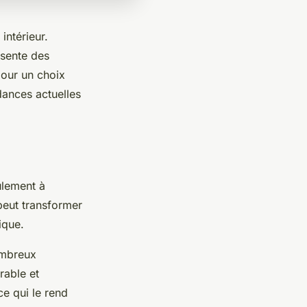
intérieur.
ésente des
pour un choix
ndances actuelles
ulement à
peut transformer
ique.
ombreux
rable et
ce qui le rend