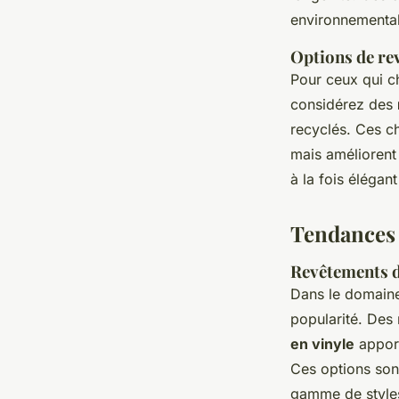
environnemental 
Options de re
Pour ceux qui 
considérez des
recyclés. Ces c
mais améliorent 
à la fois élégant
Tendances 
Revêtements d
Dans le domain
popularité. De
en vinyle
apport
Ces options sont 
gamme de styles.