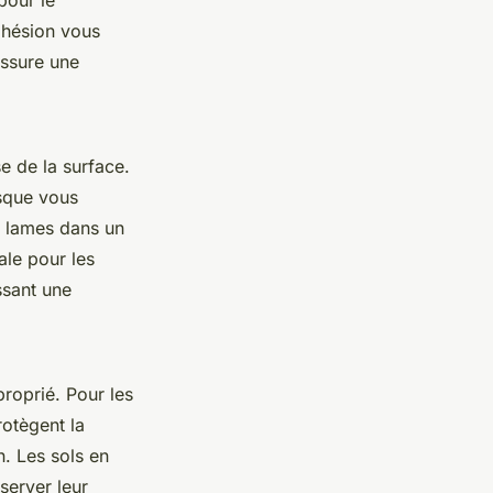
adhésion vous
assure une
e de la surface.
rsque vous
s lames dans un
ale pour les
ssant une
proprié. Pour les
rotègent la
n. Les sols en
server leur