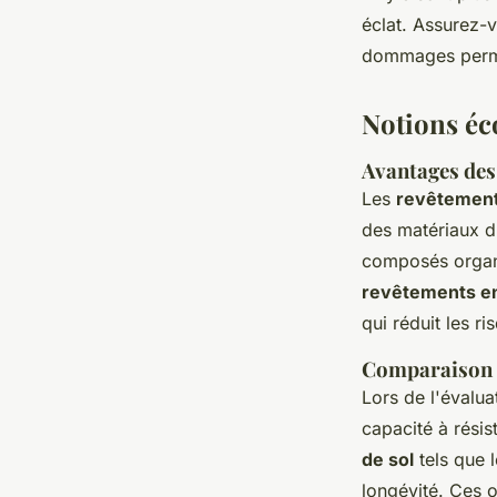
éclat. Assurez-
dommages perm
Notions éc
Avantages des
Les
revêtement
des matériaux du
composés organiq
revêtements en
qui réduit les r
Comparaison d
Lors de l'évaluat
capacité à rési
de sol
tels que 
longévité. Ces o