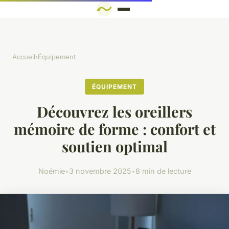
Accueil
›
Équipement
ÉQUIPEMENT
Découvrez les oreillers
mémoire de forme : confort et
soutien optimal
Noémie
•
3 novembre 2025
•
8 min de lecture