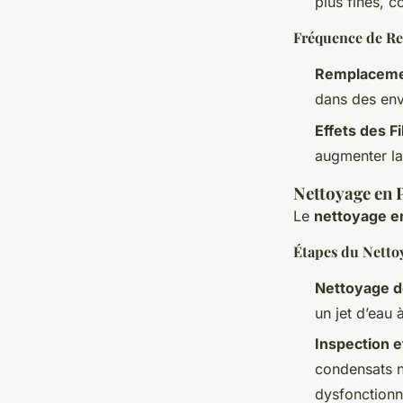
plus fines, c
Fréquence de R
Remplacemen
dans des env
Effets des F
augmenter la
Nettoyage en 
Le
nettoyage e
Étapes du Netto
Nettoyage d
un jet d’eau 
Inspection 
condensats n
dysfonction