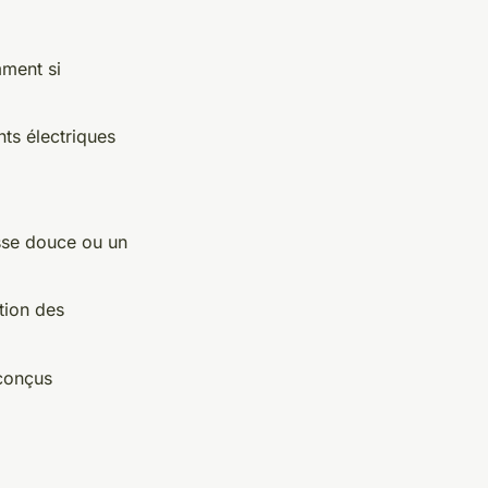
mment si
ts électriques
osse douce ou un
tion des
 conçus