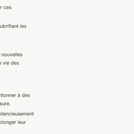
er ces
ubrifiant les
 nouvelles
e vie des
tionner à des
sure.
silencieusement
olonger leur