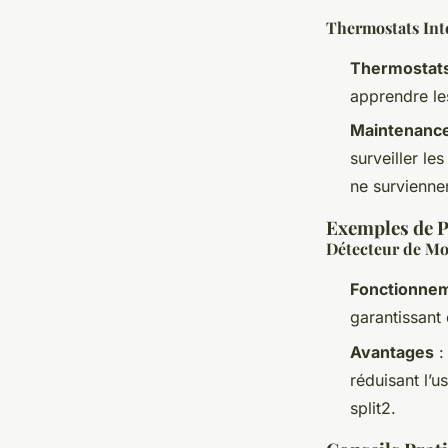
Thermostats Inte
Thermostats 
apprendre les
Maintenance
surveiller le
ne survienne
Exemples de P
Détecteur de M
Fonctionne
garantissant 
Avantages
:
réduisant l’u
split2.