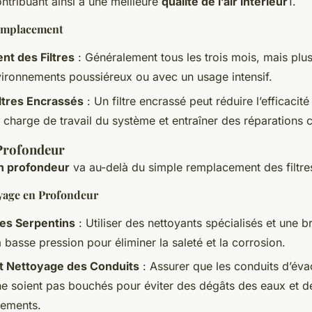
ontribuant ainsi à une meilleure
qualité de l’air intérieur
1.
emplacement
t des Filtres
: Généralement tous les trois mois, mais pl
ironnements poussiéreux ou avec un usage intensif.
iltres Encrassés
: Un filtre encrassé peut réduire l’efficacit
 charge de travail du système et entraîner des réparations 
Profondeur
n profondeur
va au-delà du simple remplacement des filtre
yage en Profondeur
es Serpentins
: Utiliser des nettoyants spécialisés et une 
à basse pression pour éliminer la saleté et la corrosion.
et Nettoyage des Conduits
: Assurer que les conduits d’éva
e soient pas bouchés pour éviter des dégâts des eaux et d
nements.