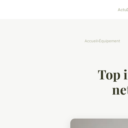
Actu
Accueil
›
Équipement
Top i
ne