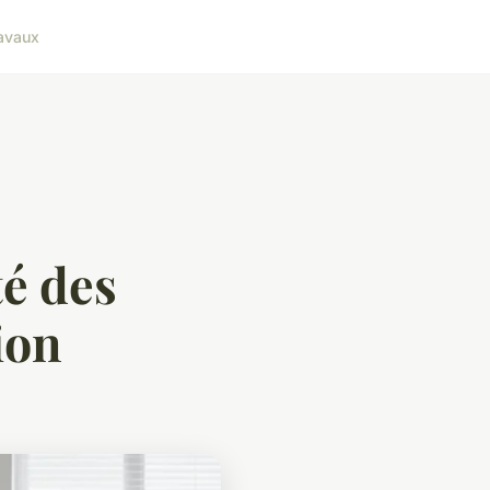
avaux
té des
ion