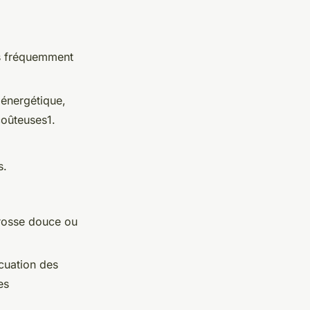
us fréquemment
é énergétique,
coûteuses1.
s.
brosse douce ou
cuation des
es