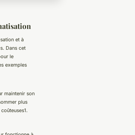
matisation
sation et à
ls. Dans cet
pour le
des exemples
ur maintenir son
nsommer plus
 coûteuses1.
ur fonctionne à