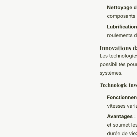
Nettoyage du
composants 
Lubrificatio
roulements d
Innovations d
Les technologie
possibilités pour
systèmes.
Technologie Inve
Fonctionnem
vitesses vari
Avantages
:
et soumet le
durée de vie