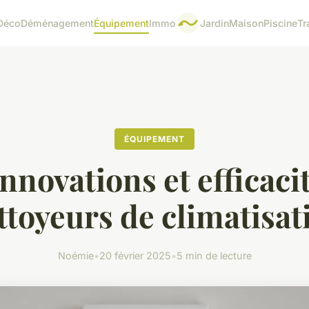
Déco
Déménagement
Équipement
Immo
Jardin
Maison
Piscine
Tr
ÉQUIPEMENT
nnovations et efficaci
ttoyeurs de climatisat
Noémie
•
20 février 2025
•
5 min de lecture