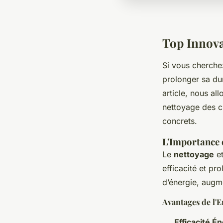
Top Innovat
Si vous cherche
prolonger sa dur
article, nous al
nettoyage des c
concrets.
L'Importance d
Le
nettoyage
et
efficacité et p
d’énergie, augm
Avantages de l'E
Efficacité É