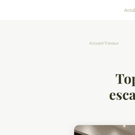
Actu
Accueil
›
Travaux
To
esca