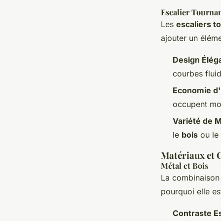
Escalier Tourna
Les
escaliers t
ajouter un éléme
Design Élég
courbes fluid
Economie d
occupent moi
Variété de 
le
bois
ou le
Matériaux et
Métal et Bois
La combinaison
pourquoi elle es
Contraste E