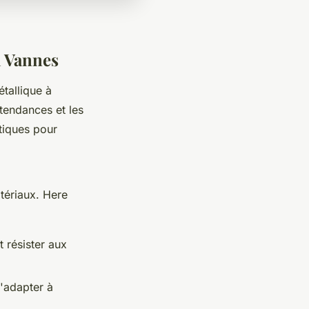
à Vannes
tallique à
tendances et les
atiques pour
tériaux. Here
 résister aux
s'adapter à