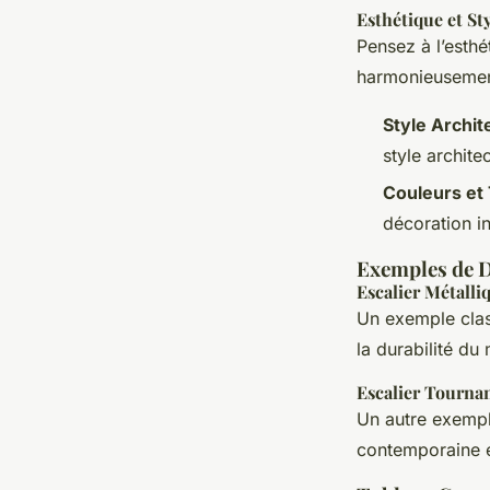
Esthétique et St
Pensez à l’esthé
harmonieusemen
Style Archit
style architec
Couleurs et
décoration in
Exemples de 
Escalier Métalli
Un exemple class
la durabilité du
Escalier Tournan
Un autre exemple
contemporaine e