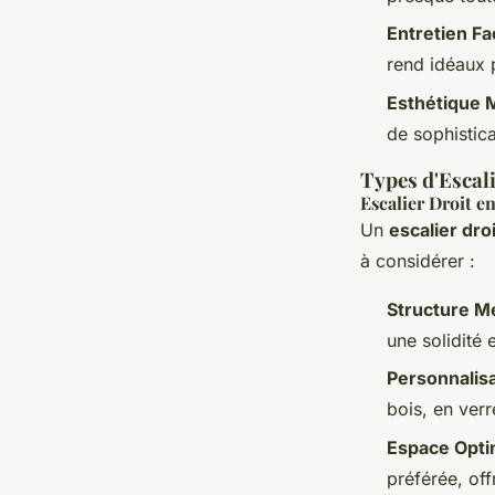
Entretien Fa
rend idéaux 
Esthétique
de sophistica
Types d'Escal
Escalier Droit e
Un
escalier dro
à considérer :
Structure Mé
une solidité 
Personnalis
bois, en ver
Espace Opti
préférée, off