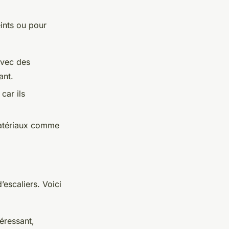
eints ou pour
avec des
ant.
car ils
matériaux comme
’escaliers. Voici
téressant,