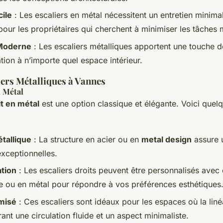
cile
: Les escaliers en métal nécessitent un entretien minimal
pour les propriétaires qui cherchent à minimiser les tâches
 Moderne
: Les escaliers métalliques apportent une touche d
tion à n’importe quel espace intérieur.
iers Métalliques à Vannes
n Métal
it en métal
est une option classique et élégante. Voici quelq
tallique
: La structure en acier ou en
metal design
assure u
exceptionnelles.
ation
: Les escaliers droits peuvent être personnalisés ave
re ou en métal pour répondre à vos préférences esthétiques
misé
: Ces escaliers sont idéaux pour les espaces où la linéa
rant une circulation fluide et un aspect minimaliste.