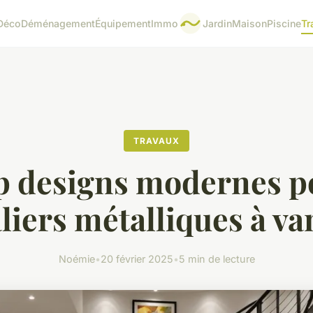
Déco
Déménagement
Équipement
Immo
Jardin
Maison
Piscine
Tr
TRAVAUX
p designs modernes p
liers métalliques à v
Noémie
•
20 février 2025
•
5 min de lecture