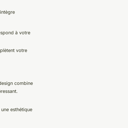
intègre
espond à votre
plètent votre
 design combine
éressant.
e une esthétique