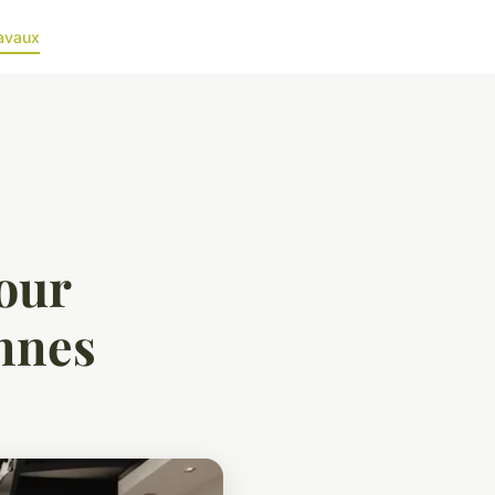
avaux
our
annes