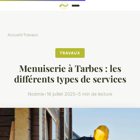
Accueil
›
Travaux
TRAVAUX
Menuiserie à Tarbes : les
différents types de services
Noémie
•
16 juillet 2025
•
5 min de lecture