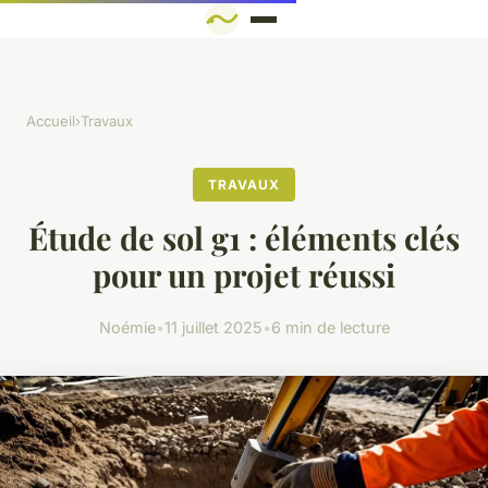
Accueil
›
Travaux
TRAVAUX
Étude de sol g1 : éléments clés
pour un projet réussi
Noémie
•
11 juillet 2025
•
6 min de lecture