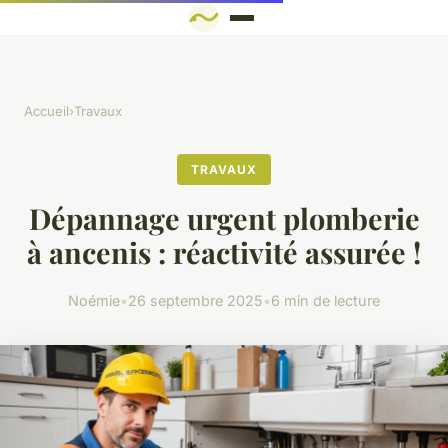
Accueil
›
Travaux
TRAVAUX
Dépannage urgent plomberie
à ancenis : réactivité assurée !
Noémie
•
26 septembre 2025
•
6 min de lecture