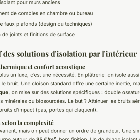
solant pour murs anciens
nt de combles en chambre ou bureau
e faux plafonds (design ou techniques)
 de joints et finitions de surface
des solutions d'isolation par l'intérieur
hermique et confort acoustique
 plus un luxe, c’est une nécessité. En plâtrerie, on isole auss
 le bruit. Une cloison standard offre une certaine inertie, m
ique
, on mise sur des solutions spécifiques : double ossatu
s minérales ou biosourcées. Le but ? Atténuer les bruits aér
bruits d’impact (pas, portes qui claquent).
 selon la complexité
 varient, mais on peut donner un ordre de grandeur. Une si
ourne autour de
35 €/m²
, hors finition. Un doublage isolant