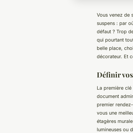
Vous venez de si
suspens : par o
défaut ? Trop de
qui pourtant tou
belle place, choi
décorateur. Et c
Définir vos
La première clé 
document admini
premier rendez-
vous une meille
étagères murale
lumineuses ou d