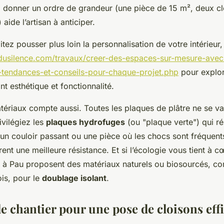
er, donner un ordre de grandeur (une pièce de 15 m², deux c
aide l’artisan à anticiper.
itez pousser plus loin la personnalisation de votre intérieu
rsdusilence.com/travaux/creer-des-espaces-sur-mesure-avec
-tendances-et-conseils-pour-chaque-projet.php
pour explor
nt esthétique et fonctionnalité.
ériaux compte aussi. Toutes les plaques de plâtre ne se va
ivilégiez les
plaques hydrofuges
(ou "plaque verte") qui ré
 un couloir passant ou une pièce où les chocs sont fréquent
rent une meilleure résistance. Et si l’écologie vous tient à 
ns à Pau proposent des matériaux naturels ou biosourcés, c
ois, pour le
doublage isolant
.
e chantier pour une pose de cloisons eff