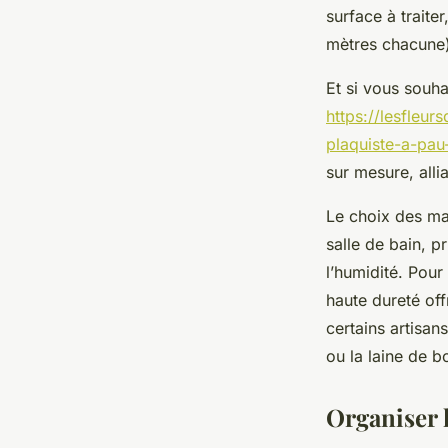
surface à trait
mètres chacune) 
Et si vous souha
https://lesfleu
plaquiste-a-pau
sur mesure, allia
Le choix des mat
salle de bain, pr
l’humidité. Pour
haute dureté off
certains artisa
ou la laine de b
Organiser l