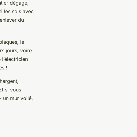
ntier dégagé,
si les sols avec
 enlever du
 plaques, le
rs jours, voire
l’électricien
ès !
chargent,
Et si vous
 - un mur voilé,