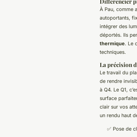
Différencier 
À Pau, comme ai
autoportants, f
intégrer des lu
déportés. Ils pe
thermique
. Le 
techniques.
La précision d
Le travail du pla
de rendre invisi
à Q4. Le Q1, c’es
surface parfait
clair sur vos at
un rendu haut 
✅ Pose de cl