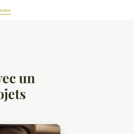
avaux
vec un
ojets