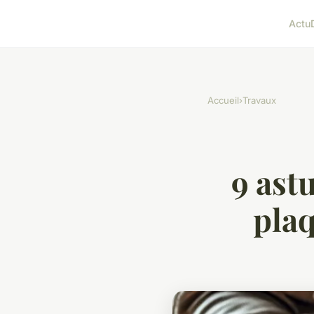
Actu
Accueil
›
Travaux
9 ast
plaq