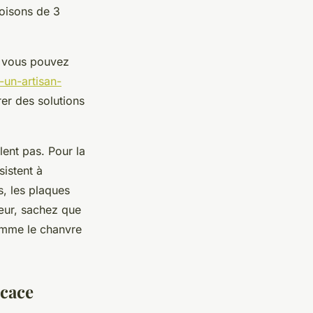
loisons de 3
r, vous pouvez
-un-artisan-
er des solutions
lent pas. Pour la
sistent à
s, les plaques
cœur, sachez que
omme le chanvre
icace