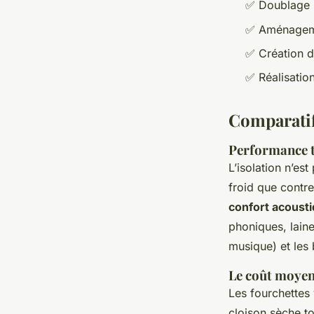
✅ Doublage i
✅ Aménageme
✅ Création d
✅ Réalisation
Comparatif 
Performance t
L’isolation n’est
froid que contre
confort acoust
phoniques, laine
musique) et les 
Le coût moyen
Les fourchettes
cloison sèche t