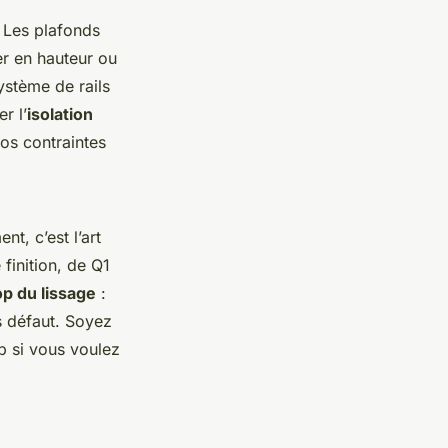
 Les plafonds
er en hauteur ou
ystème de rails
r l’
isolation
vos contraintes
nt, c’est l’art
 finition, de Q1
op du lissage
:
s défaut. Soyez
up si vous voulez