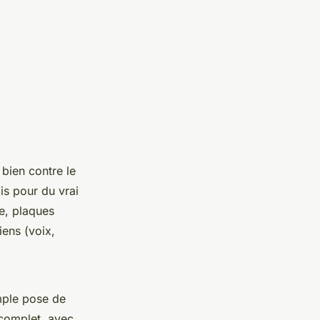
i bien contre le
ais pour du vrai
re, plaques
iens (voix,
mple pose de
 complet, avec