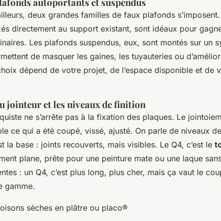
plafonds autoportants et suspendus
lleurs, deux grandes familles de faux plafonds s’imposent.
ixés directement au support existant, sont idéaux pour gagn
minaires. Les plafonds suspendus, eux, sont montés sur un s
rmettent de masquer les gaines, les tuyauteries ou d’améliore
choix dépend de votre projet, de l’espace disponible et de 
u jointeur et les niveaux de finition
quiste ne s’arrête pas à la fixation des plaques. Le jointoieme
ble ce qui a été coupé, vissé, ajusté. On parle de niveaux de
t la base : joints recouverts, mais visibles. Le Q4, c’est le
t
ement plane, prête pour une peinture mate ou une laque san
tentes : un Q4, c’est plus long, plus cher, mais ça vaut le co
de gamme.
oisons sèches en plâtre ou placo®