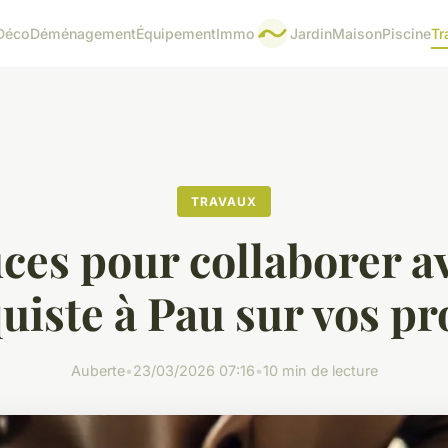
Déco
Déménagement
Équipement
Immo
Jardin
Maison
Piscine
Tr
TRAVAUX
uces pour collaborer a
uiste à Pau sur vos pr
Auberte
•
23/03/2026 07:16
•
10 min de lecture