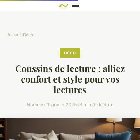
Accueil
›
Déco
DÉCO
Coussins de lecture : alliez
confort et style pour vos
lectures
Noémie
•
11 janvier 2025
•
3 min de lecture