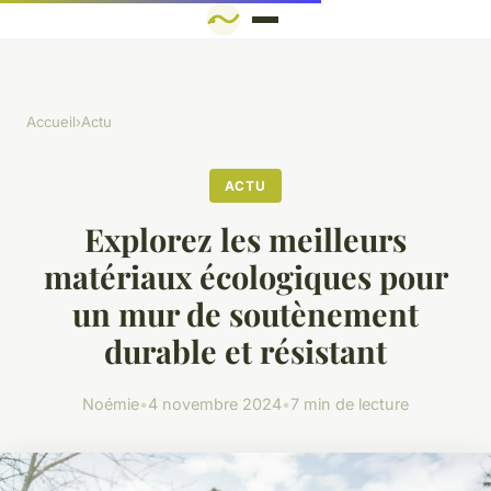
Accueil
›
Actu
ACTU
Explorez les meilleurs
matériaux écologiques pour
un mur de soutènement
durable et résistant
Noémie
•
4 novembre 2024
•
7 min de lecture